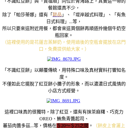
「不識紅豆餅」與「賣塩順」同位於青海路上，其實這一帶的
餐館還真不少，
除了「帕莎蒂娜」還有「
懿品
」、「堤岸越式料理」、「有魚
日式料理」...等，
所以只要來這附近用餐，都會來這買個餅再順道拎幾個牛奶空
瓶回家。
（這裡使用的是花蓮吉蒸鮮奶，使用過後的空瓶會擺放在店門
口，免費提供給大家。）
「不識紅豆餅」以顛覆傳統，用特殊口味及真材實料打響知名
度。
不僅如此它擺脫了紅豆餅小攤子的形象，而以濃濃日式風情的
小店方式經營。
這裡口味真的很獨特，除了紅豆，還有有抹茶麻糬、巧克力
OREO、鮪魚青醬起司、
蕃茄肉醬多茲...等，價格在
＄20～＄25之間
。
（餅皮上會灑上