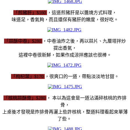
「煎豬肝」$160
，這道煎豬肝是以醬燒方式料理，
味道足，香氣夠，而且還保有豬肝的嫩度，很好吃。
「蒜酥中卷」$280
，中卷油炸之後，再以蒜片、九層塔拌炒
提出香氣，
這裡中卷很新鮮，如果作成涼拌應該也很棒。
「枸杞葉」$170
，很爽口的一道，帶點淡淡地甘甜。
「核桃蒜酥骨」$280
， 本以為這會是一道沾滿碎核桃的炸排
骨，
上桌後才發現是炸排骨再灑上些許核桃，整道料理看起來單薄
了些。