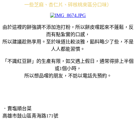
一些芝麻、杏仁片、碎核桃來區分口味）
由於這裡的餅強調不添加泡打粉，所以餅皮嚐起來不蓬鬆，反
而有點紮實的口感，
所以建議趁熱享用。至於味道比較淡雅，餡料略少了些，不是
人人都能習慣。
「不識紅豆餅」的生產有限，如又遇上假日，通常得排上半個
或1個小時，
所以想品嚐的朋友，不妨以電話先預約。
．賣塩順台菜
高雄市鼓山區青海路171號