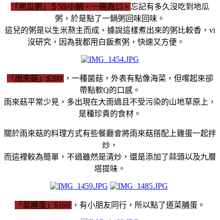
「地瓜粥」＄50/小鍋，一碗為15。
忘記有多久沒吃到地瓜
粥，於是點了一鍋粥回味回味。
這兒的粥是以生米熬主而成，據說這樣煮出來的粥比較香，vi
沒研究，因為我都用白飯煮粥，快速又方便。
「雨來菇」$200
，一種菌菇，外表有點像海菜，但嚐起來卻
帶點軟Q的口感。
雨來菇平常少見，多出現在大雨過且不受污染的山地草原上，
是種珍貴的食材。
關於雨來菇的料理方式有些餐廳會將雨來菇搭配上雞蛋一起拌
炒，
而這裡較為簡單，不過雖然是清炒，還是添加了蒜頭以及九層
塔提味。
「菜脯蛋」$160
，有小朋友同行，所以點了道菜脯蛋。