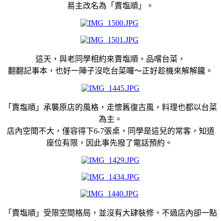
易主改名為「賣塩順」。
這天，與老同學相約來賣塩順，品嚐台菜，
翻翻記事本，也好一陣子沒吃台菜囉～正好趁機來解解饞。
「賣塩順」承襲原店的風格，走懷舊復古風，料理也都以台菜
為主。
店內空間不大，僅容得下6-7張桌，同學是這兒的常客，知道
座位有限，因此事先撥了電話預約。
「賣塩順」受限空間格局，並沒有大肆裝修，不過店內卻一點