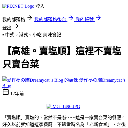
登入
我的部落格
我的部落格後台
我的帳號
登出
▪ 中式。港式。小吃
美味食記
【高雄。賣塩順】這裡不賣塩
只賣台菜
愛作夢の貓Dreamycat 's
Blog
12年前
「賣塩順」賣塩的？當然不是啦～～這是一家賣台菜的餐廳。
好久以前就知道這家餐廳，不過當時名為「老新食堂」，之後