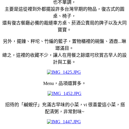
也不單調，
主要是這從裡到外都擺設許多台灣早期的物品，復古式的圓
桌、椅子，
還有復古餐廳必備的裁縫車方桌、菸酒公賣局的牌子以及大同
寶寶。
另外，擺鐘、秤坨、竹編的籃子，置物櫃裡的碗盤、酒壺...琳
瑯滿目。
總之，這裡的收藏不少，讓人在用餐之餘還可欣賞古早人的設
計與工藝。
Menu，品項還算多。
招待的「鹹蜆仔」充滿古早味的小菜，vi 很喜愛這小菜，搭
配清粥，非常對味~