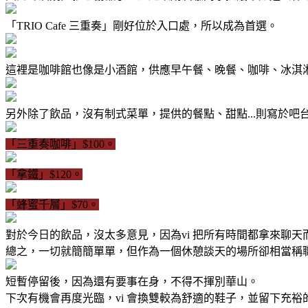
「TRIO Cafe 三重奏」剛好位於入口處，所以成為首選。
這裡是咖啡館也像是小酒館，供應早午餐、晚餐、咖啡、冰淇
另外除了飲品，沒有制式菜單，提供的餐點、甜點...則寫於吧
「三重奏咖啡」$100。
「拿鐵」$120。
「蜂蜜千層」$70。
對於今日的飲品，沒太多意見，因為vi 把所有時間都拿來聊天
總之，一切就簡簡單單，但作為一個休憩談天的場所卻相當稱
短暫停留後，因為還有要事在身，不得不揮別華山。
下次有機會再度光臨，vi 會換雙較為舒適的鞋子，並留下充裕