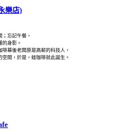
(永樂店)
間；忘記午餐，
麗的身影。
咖啡幕後老闆原是高薪的科技人，
的空間，於是，蛙咖啡就此誕生。
fe