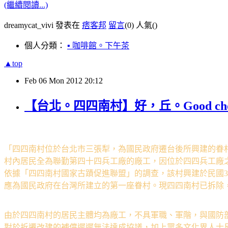
(繼續閱讀...)
dreamycat_vivi 發表在
痞客邦
留言
(0)
人氣(
)
個人分類：
▪ 咖啡館。下午茶
▲top
Feb
06
Mon
2012
20:12
【台北。四四南村】好，丘。Good cho&
「四四南村位於台北市三張犁，為國民政府遷台後所興建的眷
村內居民全為聯勤第四十四兵工廠的廠工，因位於四四兵工廠
依據「四四南村國家古蹟促進聯盟」的調查，該村興建於民國3
應為國民政府在台灣所建立的第一座眷村。現四四南村已拆除
由於四四南村的居民主體均為廠工，不具軍職、軍階，與國防
對於拆遷改建的補償遲遲無法達成協議，加上眾多文化界人士