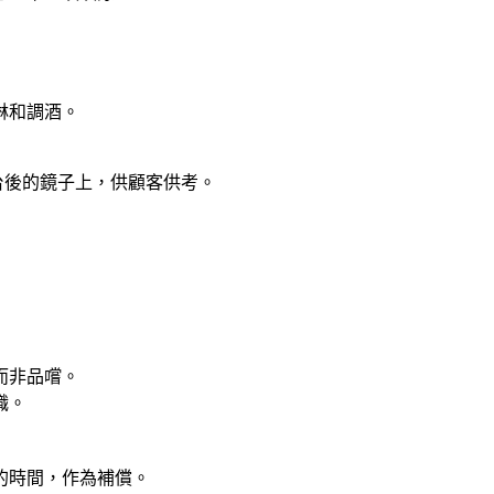
淋和調酒。
台後的鏡子上，供顧客供考。
而非品嚐。
職。
的時間，作為補償。