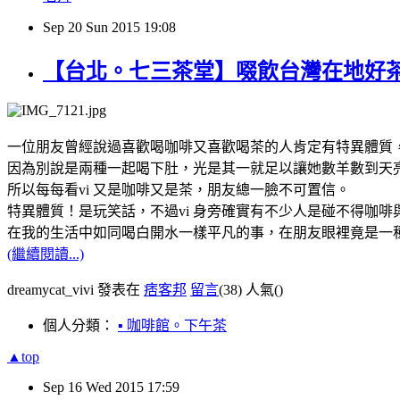
Sep
20
Sun
2015
19:08
【台北。七三茶堂】啜飲台灣在地好
一位朋友曾經說過喜歡喝咖啡又喜歡喝茶的人肯定有特異體質
因為別說是兩種一起喝下肚，光是其一就足以讓她數羊數到天
所以每每看vi 又是咖啡又是茶，朋友總一臉不可置信。
特異體質！是玩笑話，不過vi 身旁確實有不少人是碰不得咖啡
在我的生活中如同喝白開水一樣平凡的事，在朋友眼裡竟是一
(繼續閱讀...)
dreamycat_vivi 發表在
痞客邦
留言
(38)
人氣(
)
個人分類：
▪ 咖啡館。下午茶
▲top
Sep
16
Wed
2015
17:59