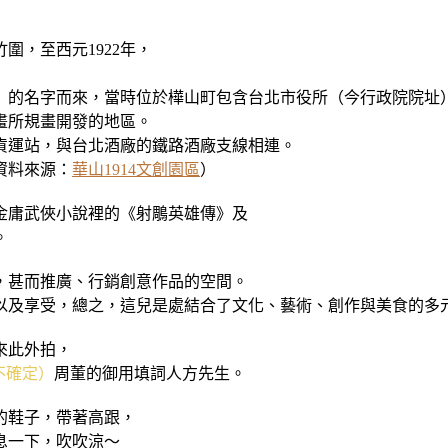
圍，至西元1922年，
」的名字而來，當時位於樺山町包含台北市役所（今行政院院址
畫所規畫開發的地區。
設貨運站，與台北酒廠的鐵路酒廠支線相連。
資料來源：
華山1914文創園區
）
金庸武俠小說裡的《射鵰英雄傳》及
。
，甚而推廣、行銷創意作品的空間。
以及享受，總之，這兒是處結合了文化、藝術、創作與美食的多
來此外拍，
不確定）
周董的御用填詞人方先生。
的鞋子，帶著高跟，
息一下，吹吹涼～