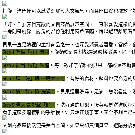
打從一進門便可以感受到那股人文氣息，而且門口邊也擺放了
「好，丘」有個寬敞的文創商品展示空間，一直很喜愛這樣的
一旁則是廚房，廚房的部份僅利用窗戶區隔，可以近距離觀看
貝果一直是這裡的主打商品之一，也深受消費者喜愛，當然，
Step 1.準備「好」素材
。從麵粉到食材都經過嚴格挑選，除了
Step 2.提出「好」味道
。每一款加了餡料的貝果，都經過不斷
Step 3.睡「好」眠 一眠大一吋
。有好的食材、餡料也要充分的
Step 4.排「好」隊 洗澡了
。貝果還要洗澡，是滴！您沒看錯，
Step 5.曬太陽 說聲「好」
。洗好澡的貝果，接著就是送進暖呼
看了這麼多道複雜的手續後，vi 只想花錢了事，完全不想自己動手
文創商品區後端便是美食空間，如果只想買個貝果，選購好後