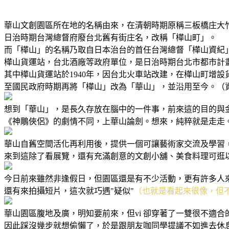
華山文創園區所在地的名稱由來，在清朝時期原稱三板橋庄大竹
日治時期台灣總督府廢台北舊有街庄名，改稱「樺山町」。
而「樺山」的名稱乃取自日本治台的首任台灣總督「樺山資紀
樺山貨運站，台北酒廠等政府單位，是日治時期台北市都市計
其中樺山貨運站於1940年，因台北火車站改建，在樺山町增
至國民政府時期再將「樺山」改為「華山」，並沿用至今。（
想到「華山」，是長久存放在腦中的一件事，前來這的目的與
《神鵰俠侶》的劇情不同，上華山論劍。想來，純粹就是走走
華山自舊空間活化再利用後，提供一個可讓藝術家交流及學習
來到這除了看展覽，還有充滿創意的文創小舖、美食料理可逛
今日前來雖然非逢假日，但園區還是有不少活動，更有許多人
還有來拍攝短片，這次就巧遇"疑似"
（也就是看起來很像，但
華山園區腹地及廣，明知要前來，但vi 卻穿著了一雙很不適合
因此踩沒幾步就想偷懶了，於是跟朋友咖同學提議不如進去休