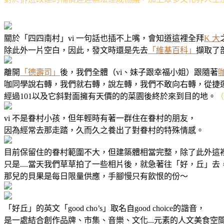
關於「四四南村」vi 一句話也插不上嘴，會知道這裡全拜
K 大
除此外一片空白，因此，發文時還是先去
「維基百科」
擷取了
離開
「德壽司」
後，我們全體（vi、妹子跟幸福小姐）跟隨著
咖同學說右轉，我們就右轉，說左轉，我們不敢向右轉，從捷
經過101以及它斜對面擁有天價的的菜園後終於來到目的地。
（
vi 不是眷村小孩，但年輕時有著一群住在眷村的朋友，
因為經常去那走踏，久而久之養出了對眷村的特殊情感。
目前保留住的眷村範圍不大，但建築體相當完整，除了此外這
只是....當天我們草草拍了一些相片後，就急著往「好，丘」去
那兒的貝果是每日限量供應，手腳慢只有飲恨的份～
「好丘」的英文「good cho’s」取名自good choice的諧音，
是一處結合創作品牌、市集、音樂、文化...元素的人文美食空