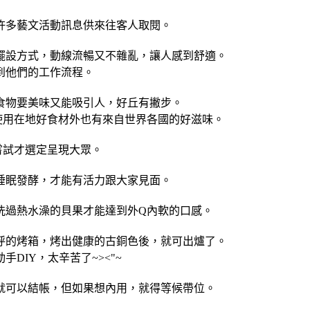
許多藝文活動訊息供來往客人取閱。
擺設方式，動線流暢又不雜亂，讓人感到舒適。
到他們的工作流程。
食物要美味又能吸引人，好丘有撇步。
使用在地好食材外也有來自世界各國的好滋味。
嘗試才選定呈現大眾。
睡眠發酵，才能有活力跟大家見面。
洗過熱水澡的貝果才能達到外Q內軟的口感。
呼的烤箱，烤出健康的古銅色後，就可出爐了。
DIY，太辛苦了~><"~
就可以結帳，但如果想內用，就得等候帶位。