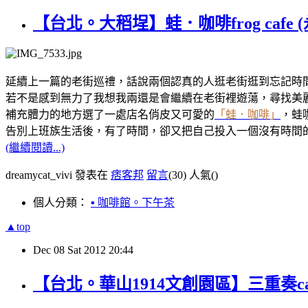
【台北。大稻埕】蛙．咖啡frog cafe 
延續上一篇的老街巡禮，話說兩個認真的人逛老街逛到忘記時
若不是感到無力了我想我兩還是會繼續在老街裡遊蕩，尋找美
補充體力的地方選了一處店名俏皮又可愛的
「蛙．咖啡」
，蛙
告別上班族生活後，有了時間，卻又把自己投入一個沒有時間
(繼續閱讀...)
dreamycat_vivi 發表在
痞客邦
留言
(30)
人氣(
)
個人分類：
▪ 咖啡館。下午茶
▲top
Dec
08
Sat
2012
20:44
【台北。華山1914文創園區】三重奏ca