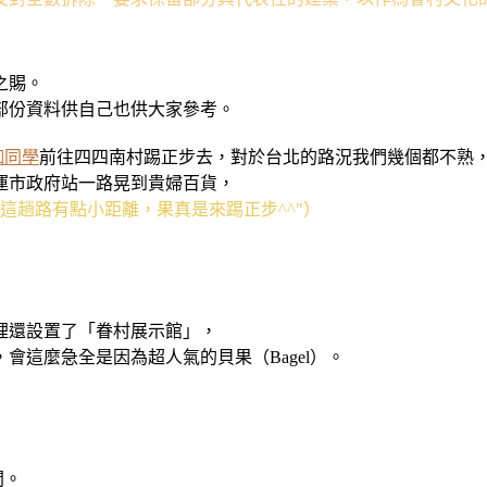
之賜。
部份資料供自己也供大家參考。
咖同學
前往四四南村踢正步去，對於台北的路況我們幾個都不熟
運市政府站一路晃到貴婦百貨，
這趟路有點小距離，果真是來踢正步^^"）
裡還設置了「眷村展示館」，
，會這麼急全是因為超人氣的貝果（Bagel）。
間。