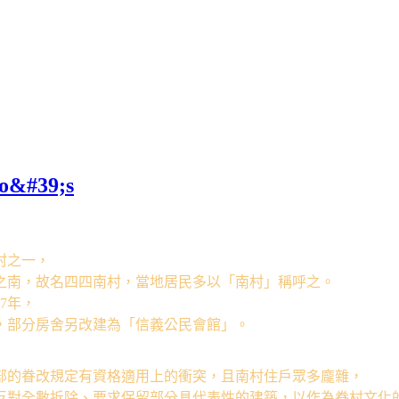
#39;s
村之一，
之南，故名四四南村，當地居民多以「南村」稱呼之。
7年，
，部分房舍另改建為「信義公民會館」。
部的眷改規定有資格適用上的衝突，且南村住戶眾多龐雜，
反對全數拆除、要求保留部分具代表性的建築，以作為眷村文化