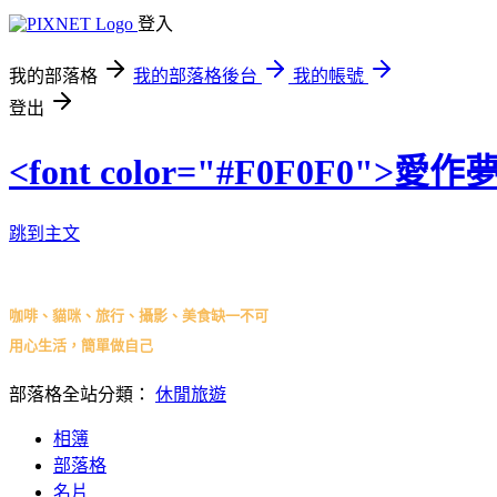
登入
我的部落格
我的部落格後台
我的帳號
登出
<font color="#F0F0F0">愛作夢の
跳到主文
咖啡、貓咪、旅行、攝影、美食缺一不可
用心生活，簡單做自己
部落格全站分類：
休閒旅遊
相簿
部落格
名片