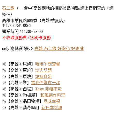
石二鍋
（← 台中ˋ高雄兩地的相關據點ˋ餐點請上官網查詢，請
按～）
高雄市華夏路685號（高雄/華夏店）
Tel / 07-341 9965
營業時間 / 11:30~23:00
不收取服務費 / 無刷卡服務
only 喇低賽 學弟~
高雄-石二鍋 好安心ˋ好涮嘴
※【高雄。原燒】
哈燒午間套餐
※【高雄。原燒】
燒肉話題
※【高雄。原燒】
燒味食足
※【高雄。聚】
當我們聚在一起
※【高雄。西堤】
Tasty 非嚐不可
※【高雄。陶板屋】
和風創作料理
※【高雄。品田牧場】
品味幸福
※【高雄。藝奇ikki】
新日本料理