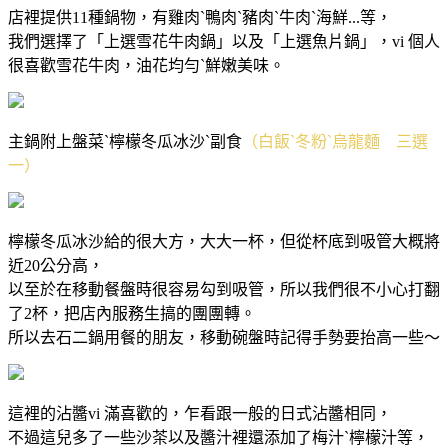
店裡提供11種鍋物，有雞肉ˋ鴨肉ˋ豬肉ˋ牛肉ˋ海鮮...等，
我們選擇了「上選雪花牛肉鍋」以及「上選魚片鍋」，vi 個人
很喜歡雪花牛肉，油花均勻ˋ鮮嫩美味。
主鍋附上盤菜ˋ檸檬冬瓜冰沙ˋ副食
（白飯ˋ冬粉ˋ烏龍麵 三選
一）
檸檬冬瓜冰沙給的很大方，大大一杯，但從杯底到吸管大概將
近20公分高，
以至於在移動餐盤時很容易勾到吸管，所以我們很不小心打翻
了2杯，把店內服務生搞的團團轉。
所以去石二鍋用餐的朋友，移動碗盤時記得手勢要抬高一些～
這裡的沾醬vi 滿喜歡的，乍看跟一般的日式沾醬相同，
不過這兒多了一些沙茶以及醬汁裡還添加了梅汁ˋ檸檬汁等，