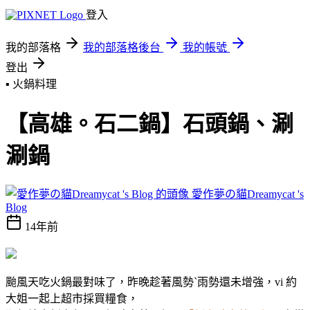
登入
我的部落格
我的部落格後台
我的帳號
登出
▪ 火鍋料理
【高雄。石二鍋】石頭鍋、涮
涮鍋
愛作夢の貓Dreamycat 's
Blog
14年前
颱風天吃火鍋最對味了，昨晚趁著風勢ˋ雨勢還未增強，vi 約
大姐一起上超市採買糧食，