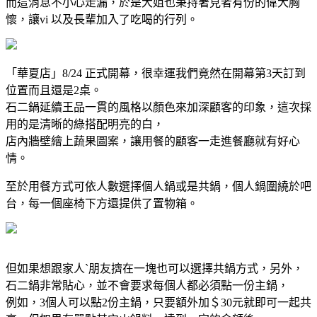
而這消息不小心走漏，於是大姐也秉持著見者有份的偉大胸
懷，讓vi 以及長輩加入了吃喝的行列。
「華夏店」8/24 正式開幕，很幸運我們竟然在開幕第3天訂到
位置而且還是2桌。
石二鍋延續王品一貫的風格以顏色來加深顧客的印象，這次採
用的是清晰的綠搭配明亮的白，
店內牆壁繪上蔬果圖案，讓用餐的顧客一走進餐廳就有好心
情。
至於用餐方式可依人數選擇個人鍋或是共鍋，個人鍋圍繞於吧
台，每一個座椅下方還提供了置物箱。
但如果想跟家人ˋ朋友擠在一塊也可以選擇共鍋方式，另外，
石二鍋非常貼心，並不會要求每個人都必須點一份主鍋，
例如，3個人可以點2份主鍋，只要額外加＄30元就即可一起共