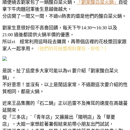
順便繞去劉家包了一鍋酸白菜火鍋，
「劉家酸白菜火鍋」
自從
拿下牛肉麵冠軍後生意越做越大，
分店開了一間又一間，不過vi熱衷的還是他們的酸白菜火鍋。
劉家生意很好但不吝嗇回饋，每天下午14:30～16:30 以及
21:00 過後都提供火鍋半價的優惠，
所以vi 經常利用這時段去購買，再帶個店裡的花枝漿回家跟
家人一起享用。
（他們的花枝漿用料實在，好吃！）
是說，扯了這麼多大家可能以為vi 要介紹「劉家酸白菜火
鍋」，
不好意思！並沒有，以上是閒話家常，不過跟這次要介紹的性
質相同，都是火鍋。
近來王品集團的「石二鍋」正以迅雷不及掩耳的速度在高雄蔓
延開來，
從「三多店」ˋ「青年店」又擴展出「陽明店」及「華夏
店」，大姐一家想趁著暑假結束前帶小朋友出門試試，