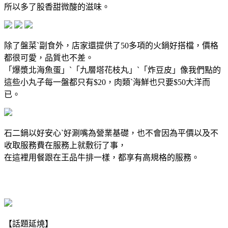
所以多了股香甜微酸的滋味。
除了盤菜ˋ副食外，店家還提供了50多項的火鍋好搭檔，價格
都很可愛，品質也不差。
「爆漿北海魚蛋」ˋ「九層塔花枝丸」ˋ「炸豆皮」像我們點的
這些小丸子每一盤都只有$20，肉類ˋ海鮮也只要$50大洋而
已。
石二鍋以好安心ˋ好涮嘴為營業基礎，也不會因為平價以及不
收取服務費在服務上就敷衍了事，
在這裡用餐跟在王品牛排一樣，都享有高規格的服務。
【話題延燒】