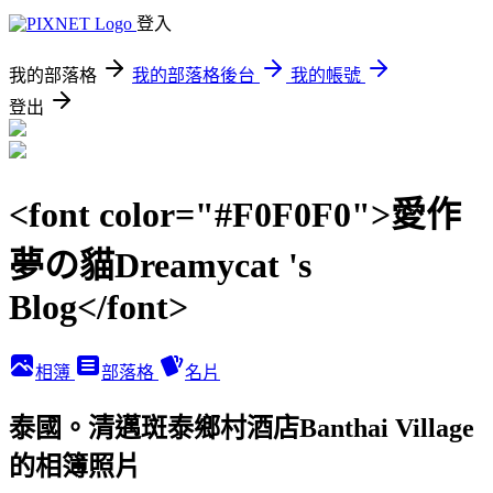
登入
我的部落格
我的部落格後台
我的帳號
登出
<font color="#F0F0F0">愛作
夢の貓Dreamycat 's
Blog</font>
相簿
部落格
名片
泰國。清邁斑泰鄉村酒店Banthai Village
的相簿照片