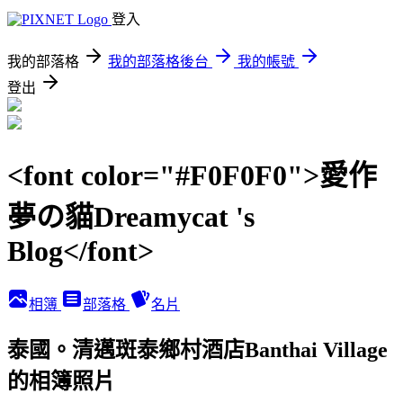
登入
我的部落格
我的部落格後台
我的帳號
登出
<font color="#F0F0F0">愛作
夢の貓Dreamycat 's
Blog</font>
相簿
部落格
名片
泰國。清邁斑泰鄉村酒店Banthai Village
的相簿照片