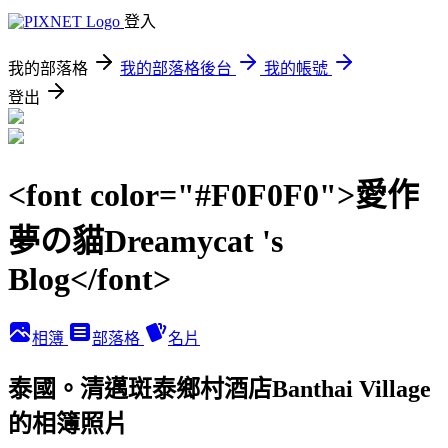
登入
我的部落格
我的部落格後台
我的帳號
登出
<font color="#F0F0F0">愛作
夢の貓Dreamycat 's
Blog</font>
相簿
部落格
名片
泰國。清邁斑泰鄉村酒店Banthai Village
的相簿照片