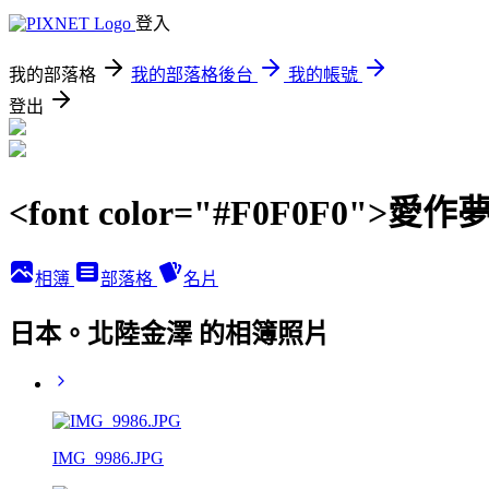
登入
我的部落格
我的部落格後台
我的帳號
登出
<font color="#F0F0F0">愛作夢の
相簿
部落格
名片
日本。北陸金澤 的相簿照片
IMG_9986.JPG