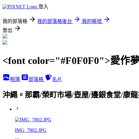
登入
我的部落格
我的部落格後台
我的帳號
登出
<font color="#F0F0F0">愛作夢の
相簿
部落格
名片
沖繩。那霸/榮町市場/壺屋/邊銀食堂/康
IMG_7802.JPG